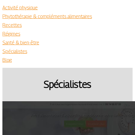
Activité physique
Phytothérapie & compléments alimentaires
Recettes
Régimes
Santé & bien-être
Spécialistes
Blog
Spécialistes